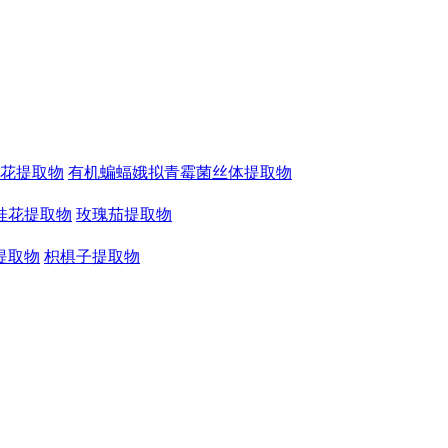
花提取物
有机蝙蝠娥拟青霉菌丝体提取物
桂花提取物
玫瑰茄提取物
提取物
枳椇子提取物