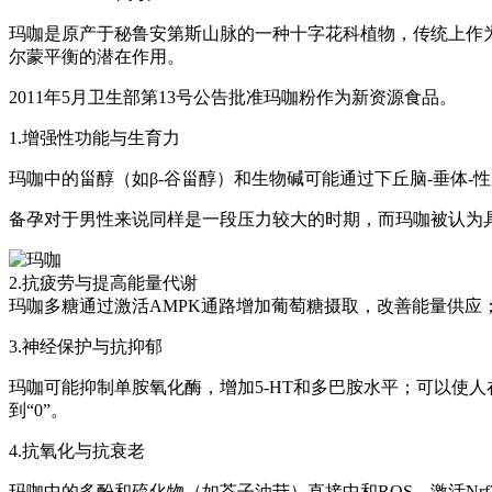
玛咖是原产于秘鲁安第斯山脉的一种十字花科植物，传统上作
尔蒙平衡的潜在作用。
2011年5月卫生部第13号公告批准玛咖粉作为新资源食品。
1.增强性功能与生育力
玛咖中的甾醇（如β-谷甾醇）和生物碱可能通过下丘脑-垂体
备孕对于男性来说同样是一段压力较大的时期，而玛咖被认为
2.抗疲劳与提高能量代谢
玛咖多糖通过激活AMPK通路增加葡萄糖摄取，改善能量供应
3.神经保护与抗抑郁
玛咖可能抑制单胺氧化酶，增加5-HT和多巴胺水平；可以使
到“0”。
4.抗氧化与抗衰老
玛咖中的多酚和硫化物（如芥子油苷）直接中和ROS，激活Nr