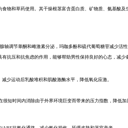
为食物和草药使用。其干燥根茎富含蛋白质、矿物质、氨基酸及
-性腺轴调节睾酮和雌激素分泌，玛咖多酚和硫代葡萄糖苷减少活
具有抗压和抗焦虑的作用，能够帮助男性保持良好的心态，减少
；减少运动后乳酸堆积和肌酸激酶水平，降低氧化应激。
人在很短时间内消除由于外界环境巨变而带来的压力指数，降低
f2/ARE抗氧化通路，减少氧化损伤，延缓皮肤和器官衰老。