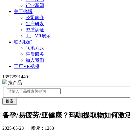
行业新闻
关于锐博
公司简介
生产研发
资质认证
工厂VR展示
联系我们
联系方式
售后服务
加入我们
工厂VR视频
13572991440
搜产品
了解更多植物提取物资讯
请关注我们公众号：西安锐博Rainbow
备孕/易疲劳/亚健康？玛咖提取物如何激
2025-05-23 阅读：1283