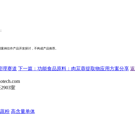
；
用案例仅作产品开发探讨，不构成产品推荐。
管理赛道
下一篇：
功能食品原料：肉苁蓉提取物应用方案分享
返
tech.com
903室
蔬粉
高含量单体