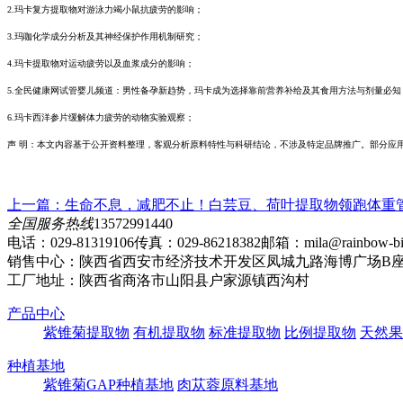
2.玛卡复方提取物对游泳力竭小鼠抗疲劳的影响；
3.玛咖化学成分分析及其神经保护作用机制研究；
4.
玛卡提取物对运动疲劳以及血浆成分的影响；
5.全民健康网试管婴儿频道：男性备孕新趋势，玛卡成为选择靠前营养补给及其食用方法与剂量必知
6.玛卡西洋参片缓解体力疲劳的动物实验观察；
声 明：本文内容基于公开资料整理，客观分析原料特性与科研结论，不涉及特定品牌推广。部分应
上一篇：
生命不息，减肥不止！白芸豆、荷叶提取物领跑体重
全国服务热线
13572991440
电话：029-81319106
传真：029-86218382
邮箱：mila@rainbow-bio
销售中心：陕西省西安市经济技术开发区凤城九路海博广场B座2
工厂地址：陕西省商洛市山阳县户家源镇西沟村
产品中心
紫锥菊提取物
有机提取物
标准提取物
比例提取物
天然果
种植基地
紫锥菊GAP种植基地
肉苁蓉原料基地