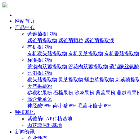
网站首页
产品中心
紫锥菊提取物
紫锥菊提取物
紫锥菊颗粒
紫锥菊提取液
有机提取物
有机猴头菇提取物
有机灵芝提取物
有机香菇提取物
标准提取物
荒漠肉苁蓉提取物
管花肉苁蓉提取物
磷脂酰丝氨酸
比例提取物
猴头菇提取物
灵芝提取物
蛹虫草提取物
刺蒺藜提
天然果蔬粉
猕猴桃果粉
石榴果粉
沙棘果粉
桑葚果粉
蔓越莓果
高含量单体
神经酸98%
荷叶碱98%
毛蕊花糖苷98%
种植基地
紫锥菊GAP种植基地
肉苁蓉原料基地
新闻资讯
企业动态