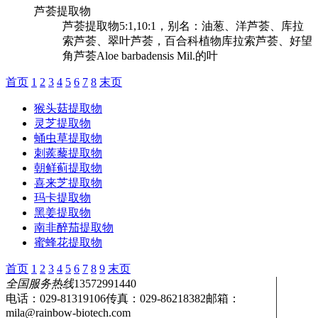
芦荟提取物
芦荟提取物5:1,10:1，别名：油葱、洋芦荟、库拉
索芦荟、翠叶芦荟，百合科植物库拉索芦荟、好望
角芦荟Aloe barbadensis Mil.的叶
首页
1
2
3
4
5
6
7
8
末页
猴头菇提取物
灵芝提取物
蛹虫草提取物
刺蒺藜提取物
朝鲜蓟提取物
喜来芝提取物
玛卡提取物
黑姜提取物
南非醉茄提取物
蜜蜂花提取物
首页
1
2
3
4
5
6
7
8
9
末页
全国服务热线
13572991440
电话：029-81319106
传真：029-86218382
邮箱：
mila@rainbow-biotech.com