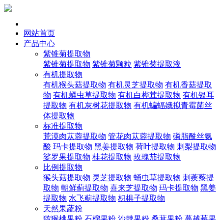
网站首页
产品中心
紫锥菊提取物
紫锥菊提取物
紫锥菊颗粒
紫锥菊提取液
有机提取物
有机猴头菇提取物
有机灵芝提取物
有机香菇提取
物
有机蛹虫草提取物
有机白桦茸提取物
有机银耳
提取物
有机灰树花提取物
有机蝙蝠娥拟青霉菌丝
体提取物
标准提取物
荒漠肉苁蓉提取物
管花肉苁蓉提取物
磷脂酰丝氨
酸
玛卡提取物
黑姜提取物
荷叶提取物
刺梨提取物
娑罗果提取物
桂花提取物
玫瑰茄提取物
比例提取物
猴头菇提取物
灵芝提取物
蛹虫草提取物
刺蒺藜提
取物
朝鲜蓟提取物
喜来芝提取物
玛卡提取物
黑姜
提取物
水飞蓟提取物
枳椇子提取物
天然果蔬粉
猕猴桃果粉
石榴果粉
沙棘果粉
桑葚果粉
蔓越莓果