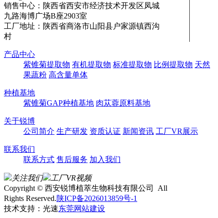
销售中心：陕西省西安市经济技术开发区凤城
九路海博广场B座2903室
工厂地址：陕西省商洛市山阳县户家源镇西沟
村
产品中心
紫锥菊提取物
有机提取物
标准提取物
比例提取物
天然
果蔬粉
高含量单体
种植基地
紫锥菊GAP种植基地
肉苁蓉原料基地
关于锐博
公司简介
生产研发
资质认证
新闻资讯
工厂VR展示
联系我们
联系方式
售后服务
加入我们
关注我们
工厂VR视频
Copyright © 西安锐博植萃生物科技有限公司 All
Rights Reserved.
陕ICP备2026013859号-1
技术支持：光速
东莞网站建设