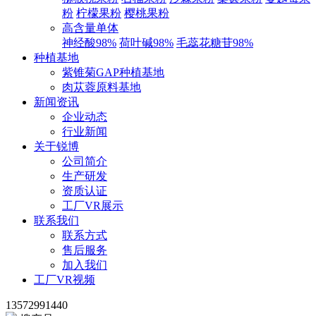
粉
柠檬果粉
樱桃果粉
高含量单体
神经酸98%
荷叶碱98%
毛蕊花糖苷98%
种植基地
紫锥菊GAP种植基地
肉苁蓉原料基地
新闻资讯
企业动态
行业新闻
关于锐博
公司简介
生产研发
资质认证
工厂VR展示
联系我们
联系方式
售后服务
加入我们
工厂VR视频
13572991440