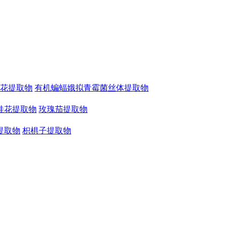
花提取物
有机蝙蝠娥拟青霉菌丝体提取物
桂花提取物
玫瑰茄提取物
提取物
枳椇子提取物