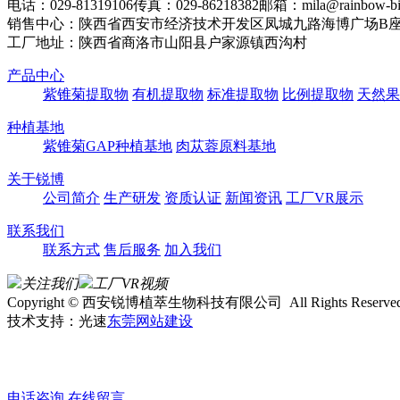
电话：029-81319106
传真：029-86218382
邮箱：mila@rainbow-bio
销售中心：陕西省西安市经济技术开发区凤城九路海博广场B座2
工厂地址：陕西省商洛市山阳县户家源镇西沟村
产品中心
紫锥菊提取物
有机提取物
标准提取物
比例提取物
天然果
种植基地
紫锥菊GAP种植基地
肉苁蓉原料基地
关于锐博
公司简介
生产研发
资质认证
新闻资讯
工厂VR展示
联系我们
联系方式
售后服务
加入我们
关注我们
工厂VR视频
Copyright © 西安锐博植萃生物科技有限公司 All Rights Reserved
技术支持：光速
东莞网站建设
电话咨询
在线留言