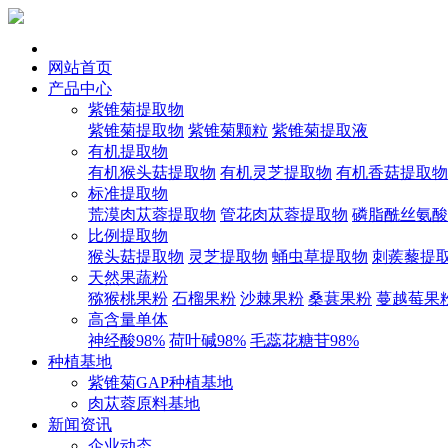
网站首页
产品中心
紫锥菊提取物
紫锥菊提取物
紫锥菊颗粒
紫锥菊提取液
有机提取物
有机猴头菇提取物
有机灵芝提取物
有机香菇提取物
标准提取物
荒漠肉苁蓉提取物
管花肉苁蓉提取物
磷脂酰丝氨酸
比例提取物
猴头菇提取物
灵芝提取物
蛹虫草提取物
刺蒺藜提
天然果蔬粉
猕猴桃果粉
石榴果粉
沙棘果粉
桑葚果粉
蔓越莓果
高含量单体
神经酸98%
荷叶碱98%
毛蕊花糖苷98%
种植基地
紫锥菊GAP种植基地
肉苁蓉原料基地
新闻资讯
企业动态