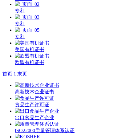
专利
专利
专利
美国有机证书
欧盟有机证书
首页
1
末页
高新技术企业证书
食品生产许可证
出口食品生产企业
ISO22000质量管理体系认证