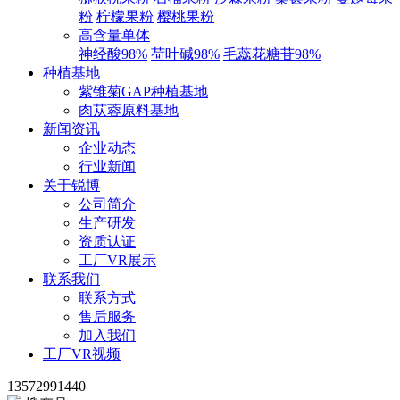
粉
柠檬果粉
樱桃果粉
高含量单体
神经酸98%
荷叶碱98%
毛蕊花糖苷98%
种植基地
紫锥菊GAP种植基地
肉苁蓉原料基地
新闻资讯
企业动态
行业新闻
关于锐博
公司简介
生产研发
资质认证
工厂VR展示
联系我们
联系方式
售后服务
加入我们
工厂VR视频
13572991440