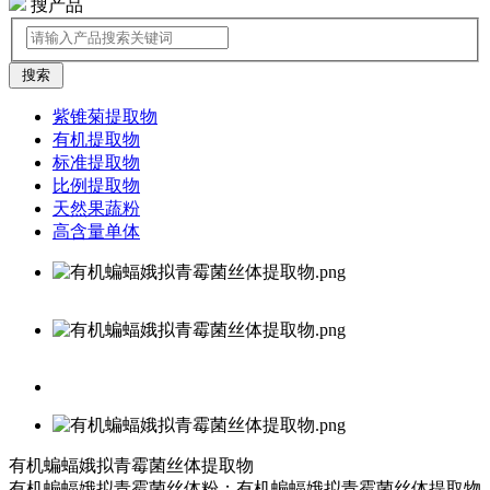
搜产品
紫锥菊提取物
有机提取物
标准提取物
比例提取物
天然果蔬粉
高含量单体
有机蝙蝠娥拟青霉菌丝体提取物
有机蝙蝠娥拟青霉菌丝体粉；有机蝙蝠娥拟青霉菌丝体提取物