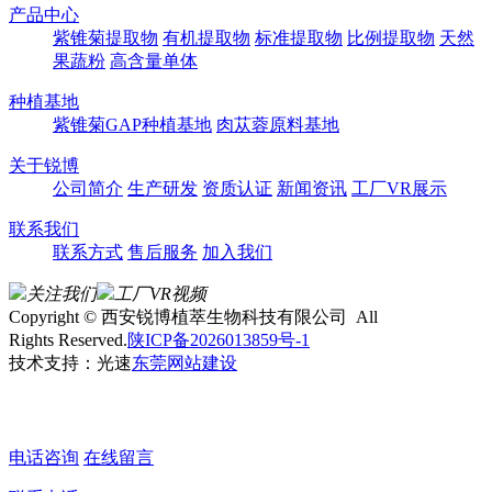
产品中心
紫锥菊提取物
有机提取物
标准提取物
比例提取物
天然
果蔬粉
高含量单体
种植基地
紫锥菊GAP种植基地
肉苁蓉原料基地
关于锐博
公司简介
生产研发
资质认证
新闻资讯
工厂VR展示
联系我们
联系方式
售后服务
加入我们
关注我们
工厂VR视频
Copyright © 西安锐博植萃生物科技有限公司 All
Rights Reserved.
陕ICP备2026013859号-1
技术支持：光速
东莞网站建设
电话咨询
在线留言