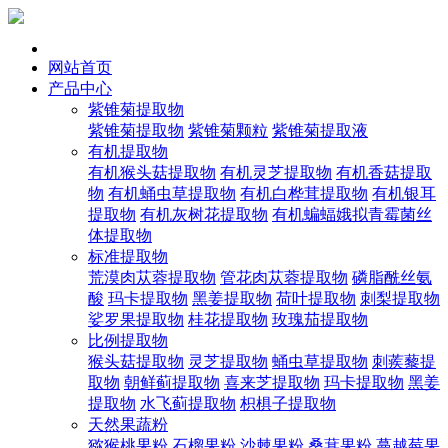
网站首页
产品中心
紫锥菊提取物
紫锥菊提取物
紫锥菊颗粒
紫锥菊提取液
有机提取物
有机猴头菇提取物
有机灵芝提取物
有机香菇提取
物
有机蛹虫草提取物
有机白桦茸提取物
有机银耳
提取物
有机灰树花提取物
有机蝙蝠娥拟青霉菌丝
体提取物
标准提取物
荒漠肉苁蓉提取物
管花肉苁蓉提取物
磷脂酰丝氨
酸
玛卡提取物
黑姜提取物
荷叶提取物
刺梨提取物
娑罗果提取物
桂花提取物
玫瑰茄提取物
比例提取物
猴头菇提取物
灵芝提取物
蛹虫草提取物
刺蒺藜提
取物
朝鲜蓟提取物
喜来芝提取物
玛卡提取物
黑姜
提取物
水飞蓟提取物
枳椇子提取物
天然果蔬粉
猕猴桃果粉
石榴果粉
沙棘果粉
桑葚果粉
蔓越莓果