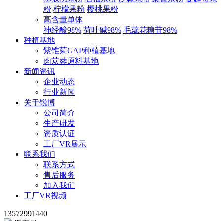
粉
柠檬果粉
樱桃果粉
高含量单体
神经酸98%
荷叶碱98%
毛蕊花糖苷98%
种植基地
紫锥菊GAP种植基地
肉苁蓉原料基地
新闻资讯
企业动态
行业新闻
关于锐博
公司简介
生产研发
资质认证
工厂VR展示
联系我们
联系方式
售后服务
加入我们
工厂VR视频
13572991440