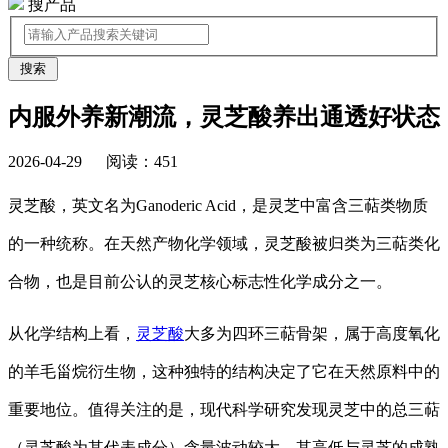
搜产品
了解更多植物提取物资讯
请关注我们公众号：西安锐博Rainbow
内服外养新潮流，灵芝酸养出通透好状态
2026-04-29 阅读：451
灵芝酸，英文名为Ganoderic Acid，是灵芝中富含三萜类物质
的一种统称。在天然产物化学领域，灵芝酸被归类为三萜类化
合物，也是目前公认的灵芝核心标志性化学成分之一。
从化学结构上看，
灵芝酸
大多为四环三萜骨架，属于高度氧化
的羊毛甾烷衍生物，这种独特的结构决定了它在天然原料中的
重要地位。值得关注的是，现代科学研究发现灵芝中的总三萜
（灵芝酸为其代表成分）含量波动较大，其高低与灵芝的成熟