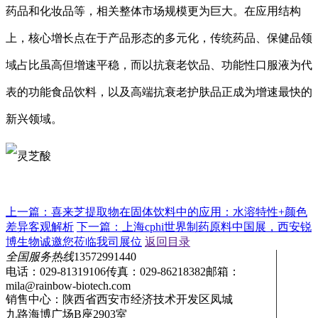
药品和化妆品等，相关整体市场规模更为巨大。在应用结构
上，核心增长点在于产品形态的多元化，传统药品、保健品领
域占比虽高但增速平稳，而以抗衰老饮品、功能性口服液为代
表的功能食品饮料，以及高端抗衰老护肤品正成为增速最快的
新兴领域。
上一篇：
喜来芝提取物在固体饮料中的应用：水溶特性+颜色
差异客观解析
下一篇：
上海cphi世界制药原料中国展，西安锐
博生物诚邀您莅临我司展位
返回目录
全国服务热线
13572991440
电话：029-81319106
传真：029-86218382
邮箱：
mila@rainbow-biotech.com
销售中心：陕西省西安市经济技术开发区凤城
九路海博广场B座2903室