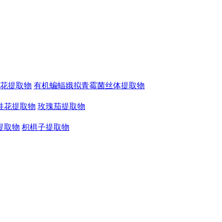
花提取物
有机蝙蝠娥拟青霉菌丝体提取物
桂花提取物
玫瑰茄提取物
提取物
枳椇子提取物