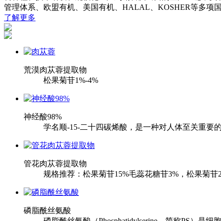
管理体系、欧盟有机、美国有机、HALAL、KOSHER等多项
了解更多
荒漠肉苁蓉提取物
松果菊苷1%-4%
神经酸98%
学名顺-15-二十四碳烯酸，是一种对人体至关重要
管花肉苁蓉提取物
规格推荐：松果菊苷15%毛蕊花糖苷3%，松果菊苷2
磷脂酰丝氨酸
磷脂酰丝氨酸（Phosphatidylserine，简称P