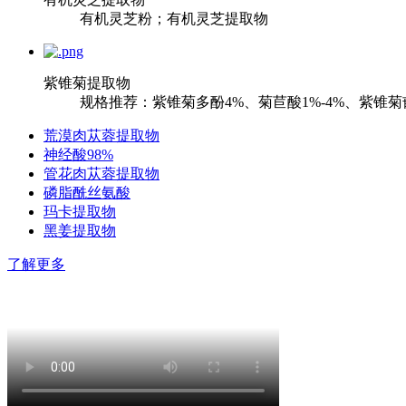
有机灵芝粉；有机灵芝提取物
紫锥菊提取物
规格推荐：紫锥菊多酚4%、菊苣酸1%-4%、紫锥
荒漠肉苁蓉提取物
神经酸98%
管花肉苁蓉提取物
磷脂酰丝氨酸
玛卡提取物
黑姜提取物
了解更多