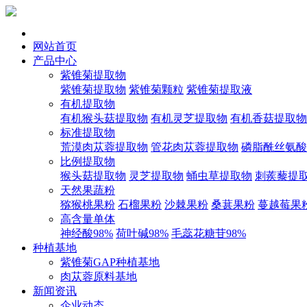
网站首页
产品中心
紫锥菊提取物
紫锥菊提取物
紫锥菊颗粒
紫锥菊提取液
有机提取物
有机猴头菇提取物
有机灵芝提取物
有机香菇提取物
标准提取物
荒漠肉苁蓉提取物
管花肉苁蓉提取物
磷脂酰丝氨酸
比例提取物
猴头菇提取物
灵芝提取物
蛹虫草提取物
刺蒺藜提
天然果蔬粉
猕猴桃果粉
石榴果粉
沙棘果粉
桑葚果粉
蔓越莓果
高含量单体
神经酸98%
荷叶碱98%
毛蕊花糖苷98%
种植基地
紫锥菊GAP种植基地
肉苁蓉原料基地
新闻资讯
企业动态