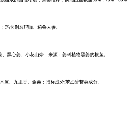
取物；玛卡别名玛咖、秘鲁人参。
别名乌姜、黑心姜、小花山奈；来源：姜科植物黑姜的根茎。
、木犀、九里香、金栗；指标成分:苯乙醇苷类成分。