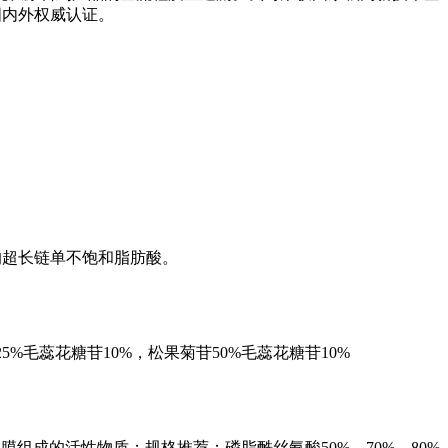
国内外权威认证。
的超长链单不饱和脂肪酸。
5%毛蕊花糖苷10%，松果菊苷50%毛蕊花糖苷10%
S）是细胞膜组成的活性物质；规格推荐：磷脂酰丝氨酸50%，70%，80%